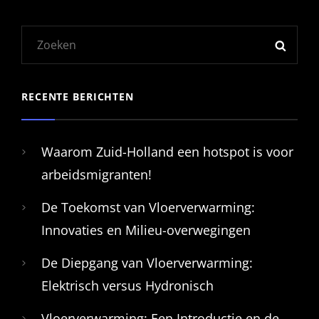
Zoeken
ZOEK
naar:
RECENTE BERICHTEN
Waarom Zuid-Holland een hotspot is voor
arbeidsmigranten!
De Toekomst van Vloerverwarming:
Innovaties en Milieu-overwegingen
De Diepgang van Vloerverwarming:
Elektrisch versus Hydronisch
Vloerverwarming: Een Introductie en de