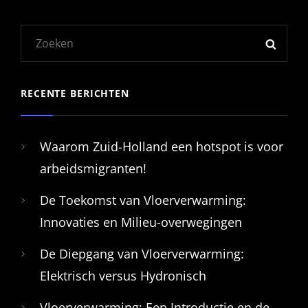
Zoeken
ZOEK
naar:
RECENTE BERICHTEN
Waarom Zuid-Holland een hotspot is voor
arbeidsmigranten!
De Toekomst van Vloerverwarming:
Innovaties en Milieu-overwegingen
De Diepgang van Vloerverwarming:
Elektrisch versus Hydronisch
Vloerverwarming: Een Introductie en de