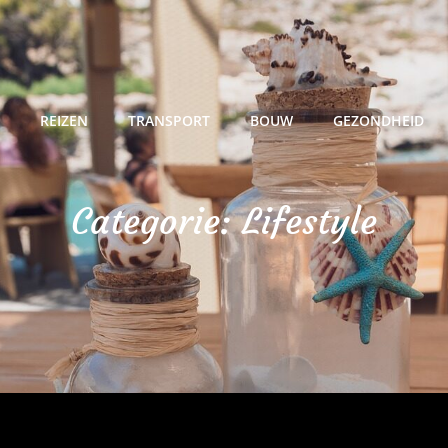
REIZEN
TRANSPORT
BOUW
GEZONDHEID
Categorie:
Lifestyle