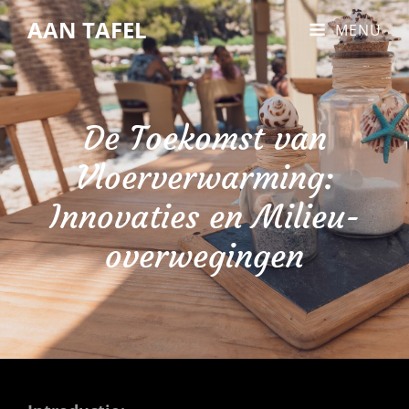
AAN TAFEL
MENU
De Toekomst van
Vloerverwarming:
Innovaties en Milieu-
overwegingen