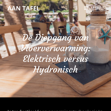
AAN TAFEL
MENU
De Diepgang van
Vloerverwarming:
Elektrisch versus
Hydronisch