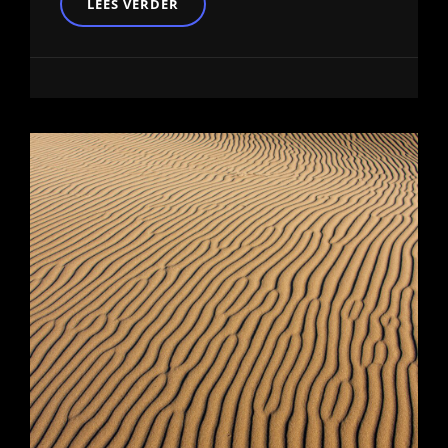
WAAROM
LEES VERDER
ZUID-
HOLLAND
EEN
HOTSPOT
IS
VOOR
ARBEIDSMIGRANTEN!