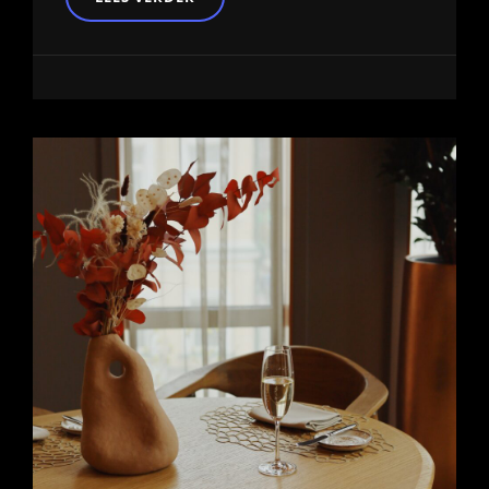
VAN
EEN
BIJBAAN
IN
DE
HORECA