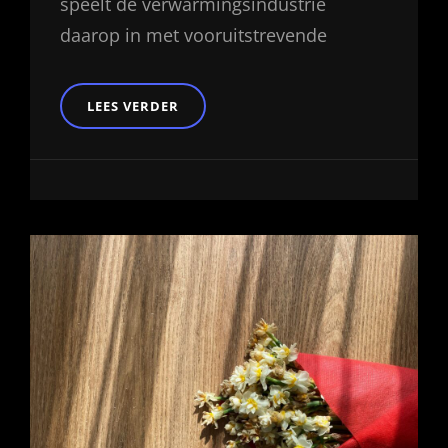
speelt de verwarmingsindustrie
daarop in met vooruitstrevende
DE
LEES VERDER
TOEKOMST
VAN
VLOERVERWARMING:
INNOVATIES
EN
MILIEU-
OVERWEGINGEN